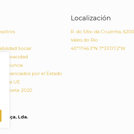
Localización
sotros
R. do Sítio da Cruzinha, 6200
Vales do Rio
bilidad Social
40°11'46.3"N 7°33'07.2"W
de Privacidad
 Denuncia
s Financiados por el Estado
s y la UE
Compete 2020
Lança, Lda.