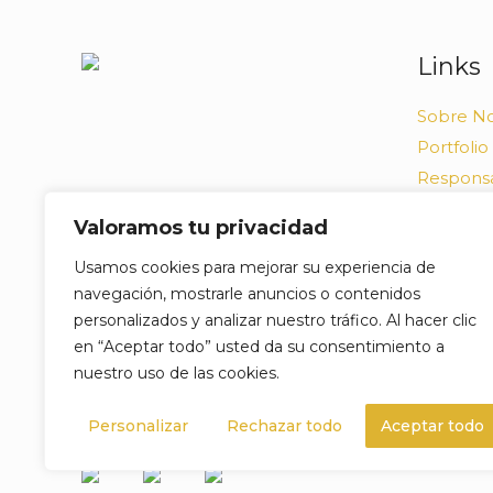
Links
Sobre No
Portfolio
Responsa
Política 
Valoramos tu privacidad
Canal de
Usamos cookies para mejorar su experiencia de
Proyecto
navegación, mostrarle anuncios o contenidos
Portugué
personalizados y analizar nuestro tráfico. Al hacer clic
Apoyos 
en “Aceptar todo” usted da su consentimiento a
nuestro uso de las cookies.
Personalizar
Rechazar todo
Aceptar todo
© 2025 Todos os direitos reservados,
Confecções 