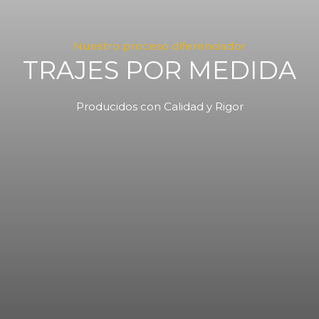
Nuestro proceso diferenciador
TRAJES POR MEDIDA
Producidos con Calidad y Rigor
02
Corte y Costura
Nuestro detalle traduce
nuestra calidad