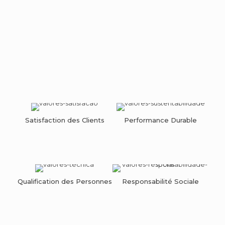
Le respect pour l'environnement
La rigueur dans ce que nous faisons
La compétence technique
La responsabilité Sociale
Satisfaction des Clients
Performance Durable
Qualification des Personnes
Responsabilité Sociale