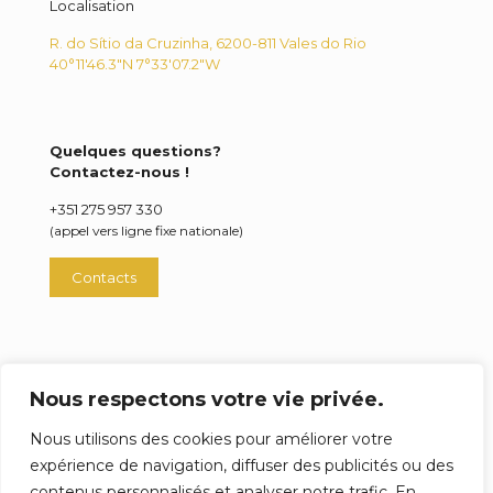
Localisation
R. do Sítio da Cruzinha, 6200-811 Vales do Rio
40°11'46.3"N 7°33'07.2"W
Quelques questions?
Contactez-nous !
+351 275 957 330
(appel vers ligne fixe nationale)
Contacts
Nous respectons votre vie privée.
© 2025 Todos os direitos reservados,
Confecções
Nous utilisons des cookies pour améliorer votre
Lança, Lda.
expérience de navigation, diffuser des publicités ou des
contenus personnalisés et analyser notre trafic. En