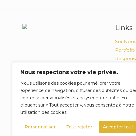
Links
Sur Nous
Portfolio
Responsa
Politique
Nous respectons votre vie privée.
Canal pl
Nous utilisons des cookies pour améliorer votre
Projets f
expérience de navigation, diffuser des publicités ou de
et l'UE
contenus personnalisés et analyser notre trafic. En
Compete
cliquant sur « Tout accepter », vous consentez à notre
utilisation des cookies.
Personnaliser
Tout rejeter
Accepter tout
© 2025 Todos os direitos reservados,
Confecções 