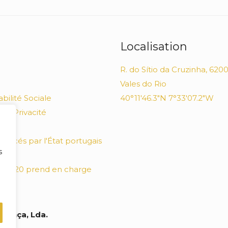
Localisation
R. do Sítio da Cruzinha, 6200
Vales do Rio
bilité Sociale
40°11'46.3"N 7°33'07.2"W
 de Privacité
ainte
inancés par l'État portugais
s
 2020 prend en charge
Lança, Lda.