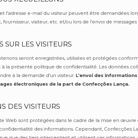
t l’adresse e-mail du visiteur peuvent être demandées lors
 fournisseur, visiteur, etc. et/ou lors de l’envoi de messages
 SUR LES VISITEURS
btenons seront enregistrées, utilisées et protégées confo
à la présente politique de confidentialité. Les données co
ondre à la demande d’un visiteur.
L’envoi des informations
ges électroniques de la part de Confecções Lança.
S DES VISITEURS
re site Web sont protégées dans le cadre de la mise en œuv
onfidentialité des informations. Cependant, Confecções Lanç
isque que des tiers interceptent et utilisent ces information