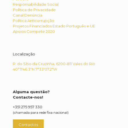
Responsabilidade Social
Política de Privacidade
Canal Denúncia
Política Anticorrupção
Projetos Financiados Estado Português e UE
Apoios Compete 2020
Localização
R. do Sítio da Cruzinha, 6200-811 Vales do Rio
40°11'46.3"N 7°33'07.2"W
Alguma questão?
Contacte-nos!
+351 275 957 330
(chamada para rede fixa nacional)
Contactos